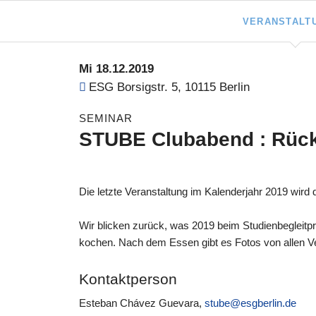
VERANSTALT
Navigation
überspringen
Mi 18.12.2019
ESG
Borsigstr. 5, 10115 Berlin
SEMINAR
STUBE Clubabend : Rück
Die letzte Veranstaltung im Kalenderjahr 2019 wir
Wir blicken zurück, was 2019 beim Studienbegleit
kochen. Nach dem Essen gibt es Fotos von allen V
Kontaktperson
Esteban Chávez Guevara
,
stube@esgberlin.de