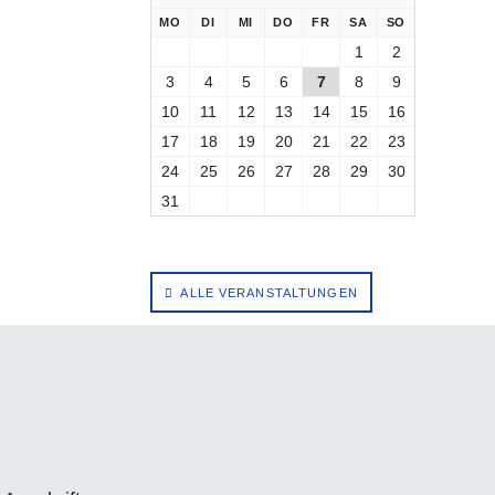
NTAG
ENSTAG
TTWOCH
NNERSTAG
EITAG
MSTAG
NNTAG
MO
DI
MI
DO
FR
SA
SO
1
2
3
4
5
6
7
8
9
10
11
12
13
14
15
16
17
18
19
20
21
22
23
24
25
26
27
28
29
30
31
ALLE VERANSTALTUNGEN