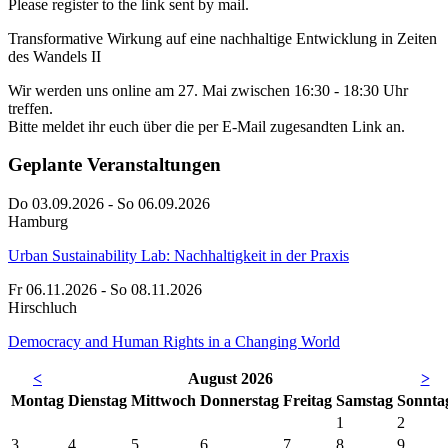
Please register to the link sent by mail.
Transformative Wirkung auf eine nachhaltige Entwicklung in Zeiten
des Wandels II
Wir werden uns online am 27. Mai zwischen 16:30 - 18:30 Uhr
treffen.
Bitte meldet ihr euch über die per E-Mail zugesandten Link an.
Geplante Veranstaltungen
Do 03.09.2026 - So 06.09.2026
Hamburg
Urban Sustainability Lab: Nachhaltigkeit in der Praxis
Fr 06.11.2026 - So 08.11.2026
Hirschluch
Democracy and Human Rights in a Changing World
<
August 2026
>
Mo
ntag
Di
enstag
Mi
ttwoch
Do
nnerstag
Fr
eitag
Sa
mstag
So
nnta
1
2
3
4
5
6
7
8
9