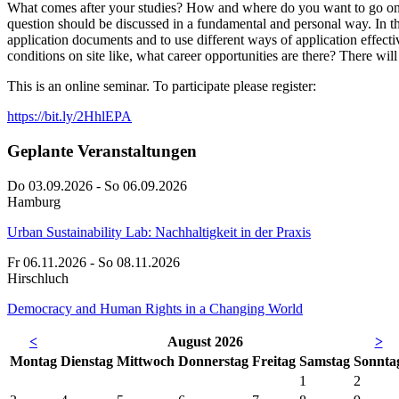
What comes after your studies? How and where do you want to go on p
question should be discussed in a fundamental and personal way. In th
application documents and to use different ways of application effect
conditions on site like, what career opportunities are there? There will 
This is an online seminar. To participate please register:
https://bit.ly/2HhlEPA
Geplante Veranstaltungen
Do 03.09.2026 - So 06.09.2026
Hamburg
Urban Sustainability Lab: Nachhaltigkeit in der Praxis
Fr 06.11.2026 - So 08.11.2026
Hirschluch
Democracy and Human Rights in a Changing World
<
August 2026
>
Mo
ntag
Di
enstag
Mi
ttwoch
Do
nnerstag
Fr
eitag
Sa
mstag
So
nnta
1
2