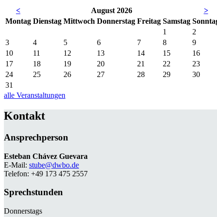
<
August 2026
>
Mo
ntag
Di
enstag
Mi
ttwoch
Do
nnerstag
Fr
eitag
Sa
mstag
So
nnta
1
2
3
4
5
6
7
8
9
10
11
12
13
14
15
16
17
18
19
20
21
22
23
24
25
26
27
28
29
30
31
alle Veranstaltungen
Kontakt
Ansprechperson
Esteban Chávez Guevara
E-Mail:
stube@dwbo.de
Telefon: +49 173 475 2557
Sprechstunden
Donnerstags