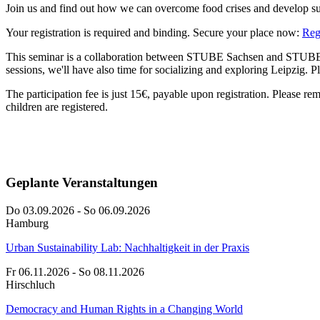
Join us and find out how we can overcome food crises and develop sus
Your registration is required and binding. Secure your place now:
Reg
This seminar is a collaboration between STUBE Sachsen and STUBE B
sessions, we'll have also time for socializing and exploring Leipzig. P
The participation fee is just 15€, payable upon registration. Please rem
children are registered.
Geplante Veranstaltungen
Do 03.09.2026 - So 06.09.2026
Hamburg
Urban Sustainability Lab: Nachhaltigkeit in der Praxis
Fr 06.11.2026 - So 08.11.2026
Hirschluch
Democracy and Human Rights in a Changing World