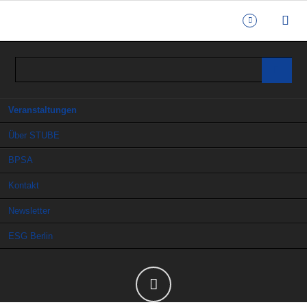
Navigation
Veranstaltungen
überspringen
Über STUBE
BPSA
Kontakt
Newsletter
ESG Berlin
Do 03.09.2026 - So 06.09.2026
Hamburg