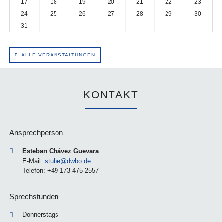
17
18
19
20
21
22
23
24
25
26
27
28
29
30
31
ALLE VERANSTALTUNGEN
KONTAKT
Ansprechperson
Esteban Chávez Guevara
E-Mail:
stube@dwbo.de
Telefon: +49 173 475 2557
Sprechstunden
Donnerstags